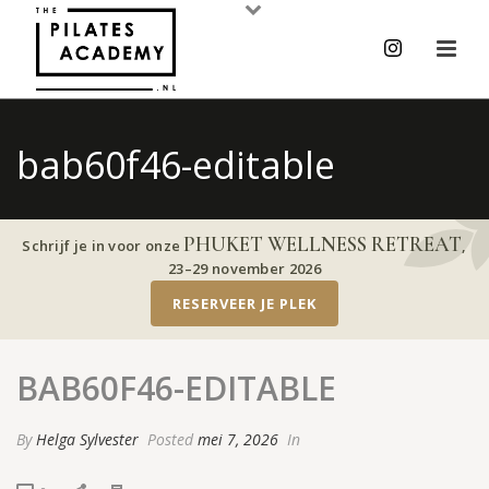
bab60f46-editable
PHUKET WELLNESS RETREAT
Schrijf je in voor onze
,
23–29 november 2026
RESERVEER JE PLEK
BAB60F46-EDITABLE
By
Helga Sylvester
Posted
mei 7, 2026
In